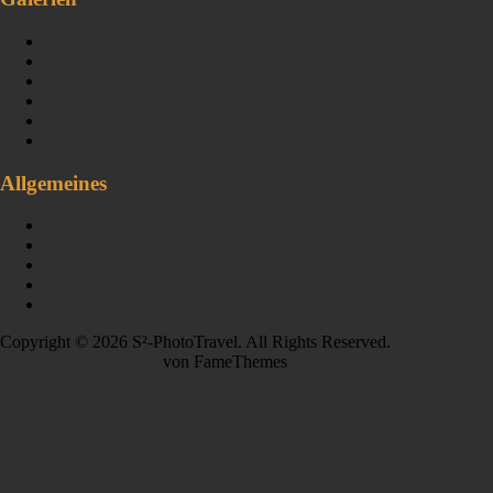
Illumination Herrenhausen
Salz und Lichterfest Bad Harzburg
Mittelalterlich Phantasie Spectaculum
Warnemünde
Dierhagen
Neuschwanstein
Allgemeines
Kontakt
Über mich
Impressum
Dierhagen
Neuschwanstein
Copyright © 2026 S²-PhotoTravel. All Rights Reserved.
Screenr parallax theme
von FameThemes