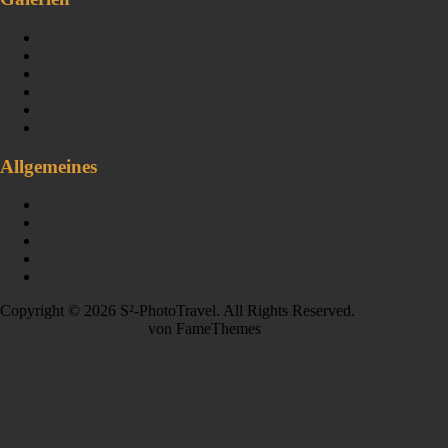
Illumination Herrenhausen
Salz und Lichterfest Bad Harzburg
Mittelalterlich Phantasie Spectaculum
Warnemünde
Dierhagen
Neuschwanstein
Allgemeines
Kontakt
Über mich
Impressum
Dierhagen
Neuschwanstein
Copyright © 2026 S²-PhotoTravel. All Rights Reserved.
Screenr parallax theme
von FameThemes