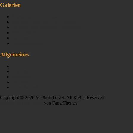
Galerien
Illumination Herrenhausen
Salz und Lichterfest Bad Harzburg
Mittelalterlich Phantasie Spectaculum
Warnemünde
Dierhagen
Neuschwanstein
Allgemeines
Kontakt
Über mich
Impressum
Dierhagen
Neuschwanstein
Copyright © 2026 S²-PhotoTravel. All Rights Reserved.
Screenr parallax theme
von FameThemes